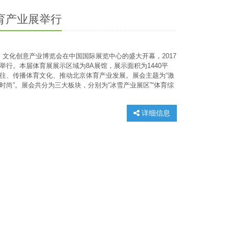
育产业展举行
文化创意产业博览会在中国国际展览中心的盛大开幕，2017
行。本届体育展展示区域为8A展馆，展示面积为1440平
往、传播体育文化、推动北京体育产业发展。展会主题为“激
尚”。展会共分为三大板块，分别为“冰雪产业展区”“体育综
详细信息