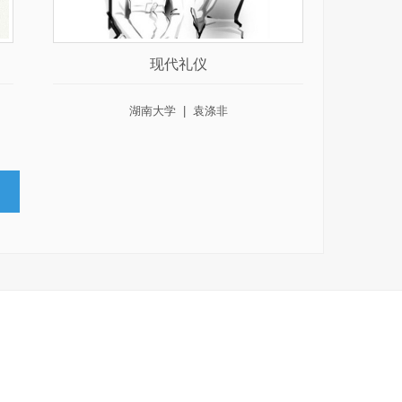
现代礼仪
湖南大学 | 袁涤非