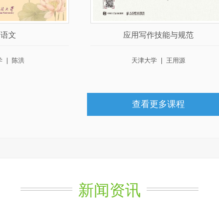
学语文
应用写作技能与规范
 | 陈洪
天津大学 | 王用源
查看更多课程
新闻资讯