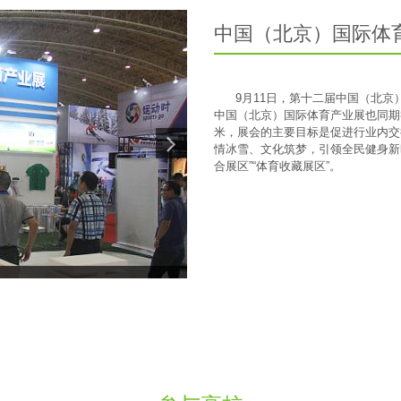
中国（北京）国际体
9月11日，第十二届中国（北京）
中国（北京）国际体育产业展也同期举
米，展会的主要目标是促进行业内交
情冰雪、文化筑梦，引领全民健身新时
合展区”“体育收藏展区”。