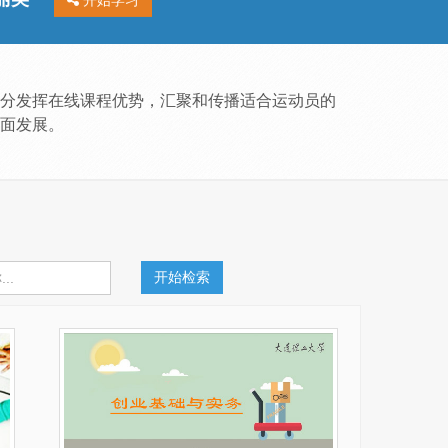
开始学习
分发挥在线课程优势，汇聚和传播适合运动员的
面发展。
开始检索