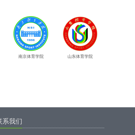
上海体育
南京体育学院
山东体育学院
联系我们