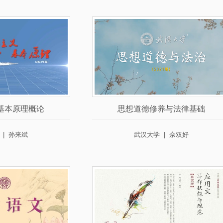
基本原理概论
思想道德修养与法律基础
 | 孙来斌
武汉大学 | 佘双好