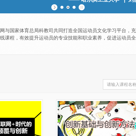
网与国家体育总局科教司共同打造全国运动员文化学习平台，充
线课程，有效提升运动员的专业技能和职业素养，促进运动员全